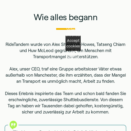
Wie alles begann
Video is
blocked.
Accept
RideTandem wurde von Alex Shapland-Howes, Tatseng Chiam
cookies
und Huw McLeod gegründet, um Menschen mit
to
Transportmangel zu unterstützen.
watch it.
Alex, unser CEO, traf eine Gruppe arbeitsloser Väter etwas
außerhalb von Manchester, die ihm erzählten, dass der Mangel
an Transport es unmöglich macht, Arbeit zu finden.
Dieses Erlebnis inspirierte das Team und schon bald fanden Sie
erschwingliche, zuverlässige Shuttlebusdienste. Von diesem
Tag an haben wir Tausenden dabei geholfen, kostengünstig,
sicher und zuverlässig zur Arbeit zu kommen.